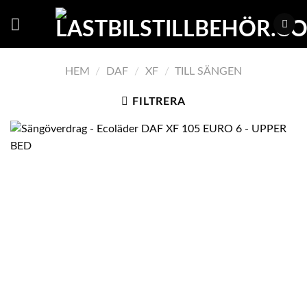
Skip
to
content
HEM
/
DAF
/
XF
/
TILL SÄNGEN
FILTRERA