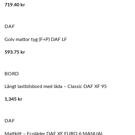
719.40
kr
DAF
Golv mattor tyg (F+P) DAF LF
593.75
kr
BORD
Långt lastbilsbord med låda – Classic DAF XF 95
1,345
kr
DAF
Mattkitt – Ecoläder DAF XF EURO 6 MANUAL