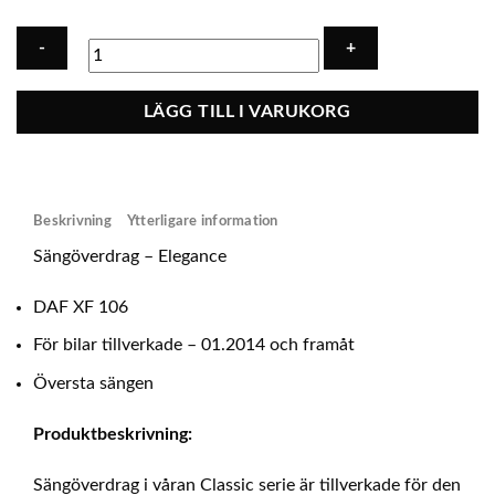
Sängöverdrag
LÄGG TILL I VARUKORG
-
Ecoläder
DAF
XF
Beskrivning
Ytterligare information
105
EURO
Sängöverdrag – Elegance
6
-
DAF XF 106
UPPER
För bilar tillverkade – 01.2014 och framåt
BED
mängd
Översta sängen
Produktbeskrivning:
Sängöverdrag i våran Classic serie är tillverkade för den