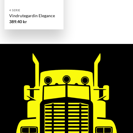
4 SERIE
Vindrutegardin Elegance
389.40
kr