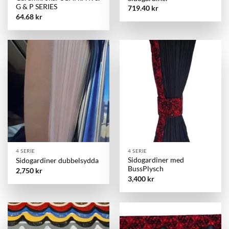
G & P SERIES
719.40
kr
64.68
kr
4 SERIE
4 SERIE
Sidogardiner med
Sidogardiner dubbelsydda
BussPlysch
2,750
kr
3,400
kr