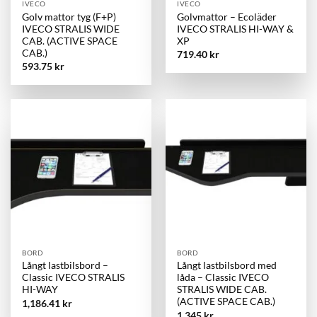
IVECO
IVECO
Golv mattor tyg (F+P)
Golvmattor – Ecoläder
IVECO STRALIS WIDE
IVECO STRALIS HI-WAY &
CAB. (ACTIVE SPACE
XP
CAB.)
719.40
kr
593.75
kr
BORD
BORD
Långt lastbilsbord –
Långt lastbilsbord med
Classic IVECO STRALIS
låda – Classic IVECO
HI-WAY
STRALIS WIDE CAB.
(ACTIVE SPACE CAB.)
1,186.41
kr
1,345
kr