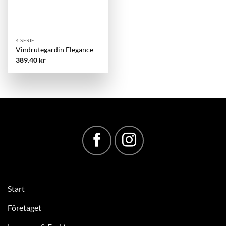
4 SERIE
Vindrutegardin Elegance
389.40
kr
Start
Företaget