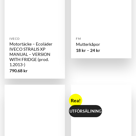
IVECO
FM
Motortäcke – Ecoläder
Mutterkåpor
IVECO STRALIS XP
18
kr
–
24
kr
MANUAL – VERSION
WITH FRIDGE (prod.
1.2013-)
790.68
kr
Rea!
UTFÖRSÄLJNING