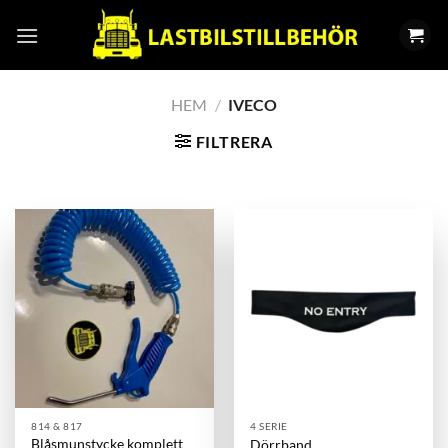
Skip
to
content
HEM
/
IVECO
FILTRERA
814 & 817
4 SERIE
Blåsmunstycke komplett
Dörrband