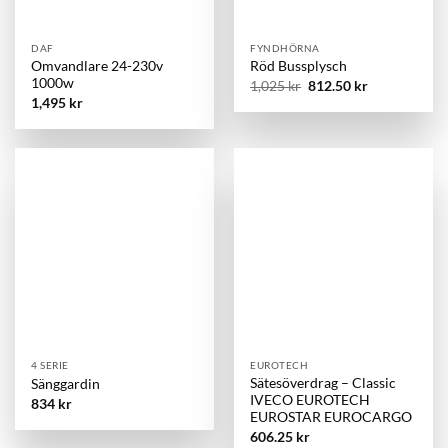
DAF
FYNDHÖRNA
Omvandlare 24-230v
Röd Bussplysch
1000w
Det
Det
1,025
kr
812.50
kr
ursprungliga
nuvarande
1,495
kr
priset
priset
var:
är:
1,025 kr.
812.50 kr.
4 SERIE
EUROTECH
Sätesöverdrag – Classic
Sänggardin
IVECO EUROTECH
834
kr
EUROSTAR EUROCARGO
606.25
kr