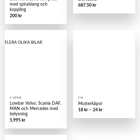
med spiralslang och
687.50
kr
koppling
200
kr
FLERA OLIKA BILAR
4 SERIE
FM
Lowbar Volvo, Scania DAF,
Mutterkåpor
MAN och Mercedes med
18
kr
–
24
kr
belysning
5,995
kr