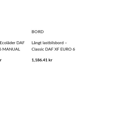
BORD
DAF
 Ecoläder DAF
Långt lastbilsbord –
Golv mattor tyg (
 6 MANUAL
Classic DAF XF EURO 6
DAF XF 105
r
1,186.41
kr
593.75
kr