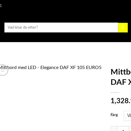
1
Sök
efter:
Mittb
DAF 
1,328
Färg
Mittbord m