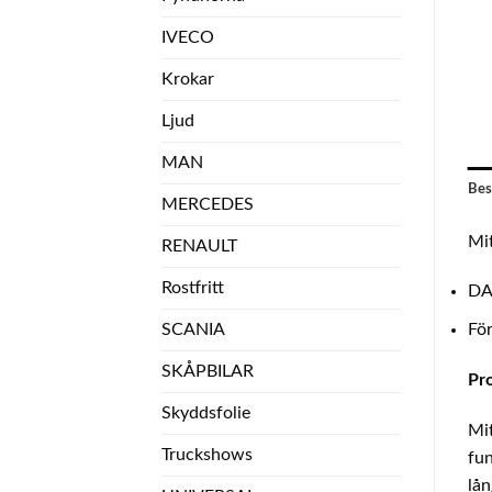
IVECO
Krokar
Ljud
MAN
Bes
MERCEDES
Mit
RENAULT
Rostfritt
DA
SCANIA
För
SKÅPBILAR
Pr
Skyddsfolie
Mit
Truckshows
fun
lån