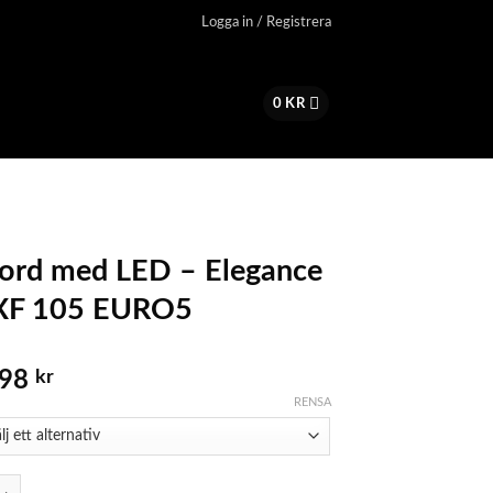
Logga in / Registrera
0
KR
ord med LED – Elegance
XF 105 EURO5
.98
kr
RENSA
ed LED - Elegance DAF XF 105 EURO5 mängd