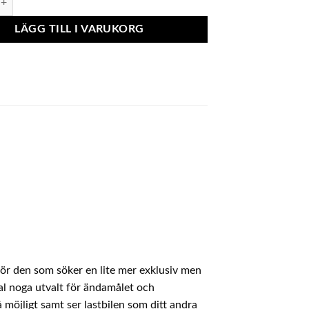
LÄGG TILL I VARUKORG
för den som söker en lite mer exklusiv men
al noga utvalt för ändamålet och
 möjligt samt ser lastbilen som ditt andra