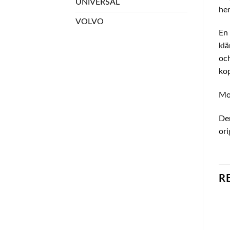
UNIVERSAL
hem
VOLVO
En 
klä
och
kop
Mon
Den
ori
R