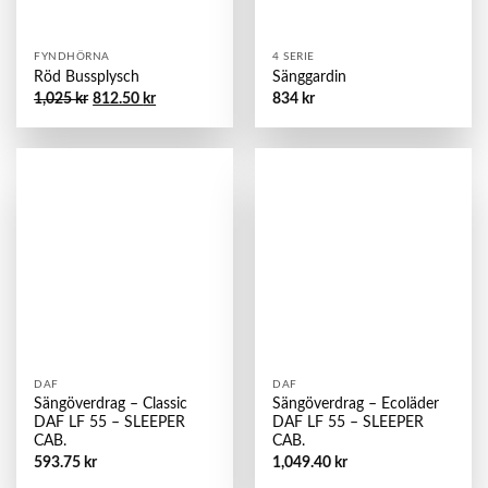
FYNDHÖRNA
4 SERIE
Röd Bussplysch
Sänggardin
Det
Det
1,025
kr
812.50
kr
834
kr
ursprungliga
nuvarande
priset
priset
var:
är:
1,025 kr.
812.50 kr.
DAF
DAF
Sängöverdrag – Classic
Sängöverdrag – Ecoläder
DAF LF 55 – SLEEPER
DAF LF 55 – SLEEPER
CAB.
CAB.
593.75
kr
1,049.40
kr