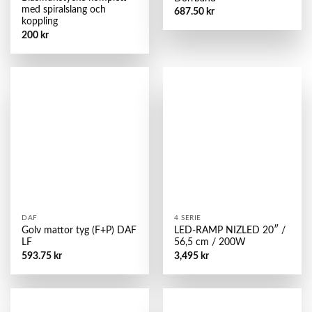
med spiralslang och
687.50
kr
koppling
200
kr
DAF
4 SERIE
Golv mattor tyg (F+P) DAF
LED-RAMP NIZLED 20″ /
LF
56,5 cm / 200W
593.75
kr
3,495
kr