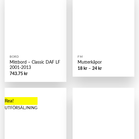
BORD
FM
Mittbord – Classic DAF LF
Mutterkåpor
2001-2013
18
kr
–
24
kr
743.75
kr
Rea!
UTFÖRSÄLJNING