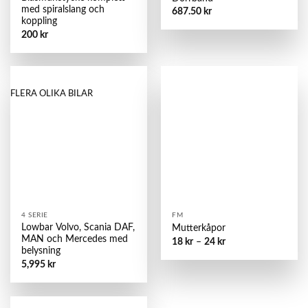
med spiralslang och
687.50
kr
koppling
200
kr
FLERA OLIKA BILAR
4 SERIE
FM
Lowbar Volvo, Scania DAF,
Mutterkåpor
MAN och Mercedes med
18
kr
–
24
kr
belysning
5,995
kr