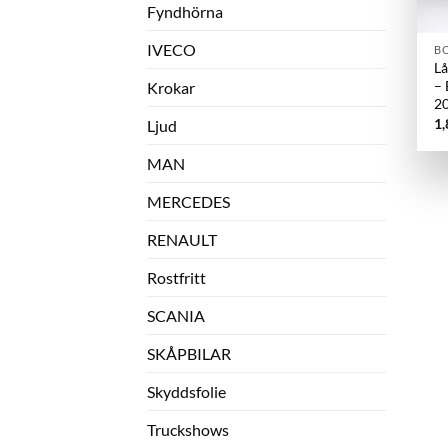
Fyndhörna
IVECO
B
Lå
– 
Krokar
2
1
Ljud
MAN
MERCEDES
RENAULT
Rostfritt
SCANIA
SKÅPBILAR
Skyddsfolie
Truckshows