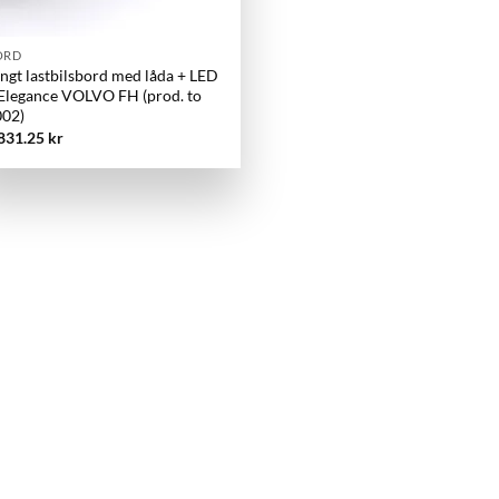
ORD
ngt lastbilsbord med låda + LED
Elegance VOLVO FH (prod. to
002)
,831.25
kr