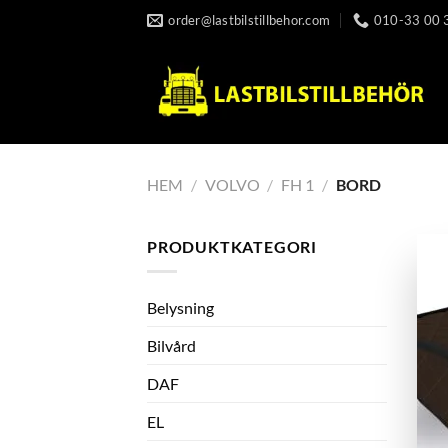
Skip
order@lastbilstillbehor.com
010-33 00 
to
content
HEM
/
VOLVO
/
FH 1
/
BORD
PRODUKTKATEGORI
Belysning
Bilvård
DAF
EL