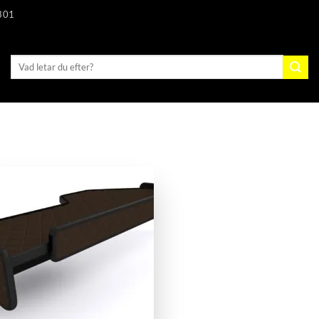
301
Sök
efter: