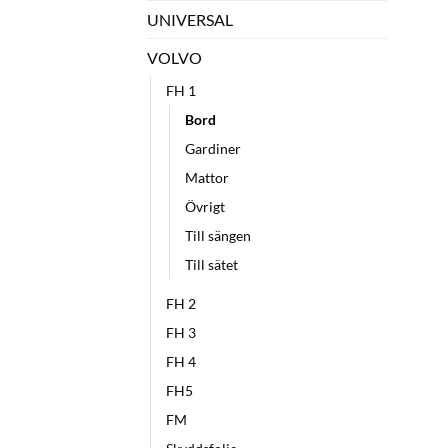
UNIVERSAL
VOLVO
FH 1
Bord
Gardiner
Mattor
Övrigt
Till sängen
Till sätet
FH 2
FH 3
FH 4
FH5
FM