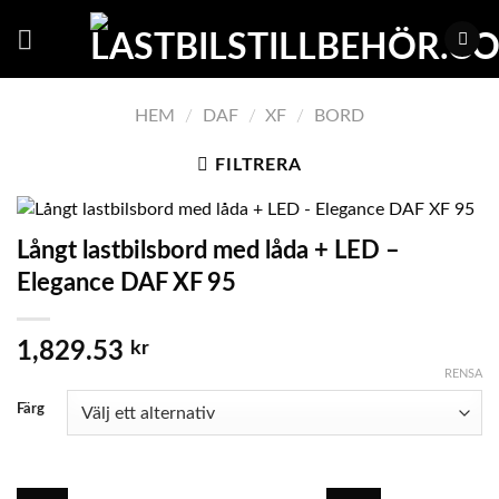
Skip
to
content
HEM
/
DAF
/
XF
/
BORD
FILTRERA
Långt lastbilsbord med låda + LED –
Elegance DAF XF 95
1,829.53
kr
RENSA
Färg