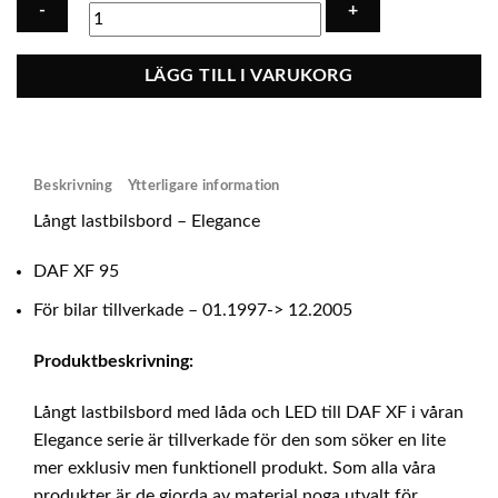
Långt
LÄGG TILL I VARUKORG
lastbilsbord
med
låda
+
Beskrivning
Ytterligare information
LED
-
Långt lastbilsbord – Elegance
Elegance
DAF
DAF XF 95
XF
För bilar tillverkade – 01.1997-> 12.2005
95
mängd
Produktbeskrivning:
Långt lastbilsbord med låda och LED till DAF XF i våran
Elegance serie är tillverkade för den som söker en lite
mer exklusiv men funktionell produkt. Som alla våra
produkter är de gjorda av material noga utvalt för