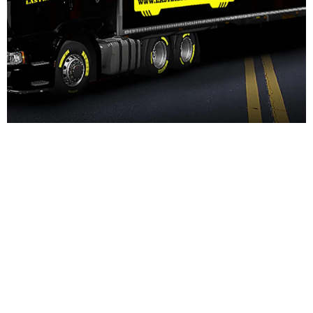
VILKA ÄR
LASTBILSTILLBEHÖR.COM
Lastbilstillbehör i Sverige AB är
företaget som sätter dig som kund i