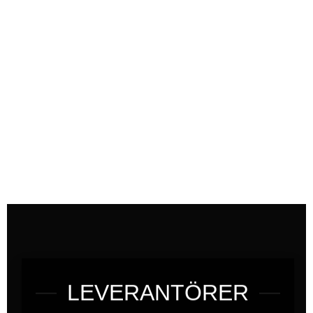
focus. Vi vill att du som kund ska få den
hjälp och service du behöver med att
välja rätt produkter till din bil utan att det
ska behöva bli fruktansvärt dyrt.
LEVERANTÖRER