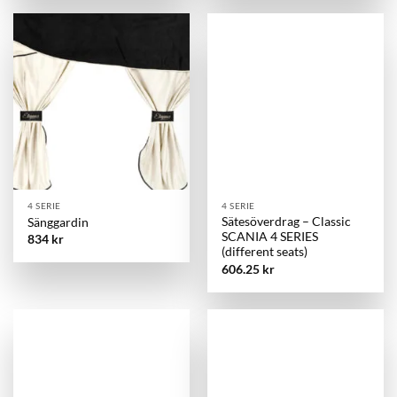
var:
är:
1,025 kr.
812.50 kr.
4 SERIE
4 SERIE
Sätesöverdrag – Classic
Sänggardin
SCANIA 4 SERIES
834
kr
(different seats)
606.25
kr