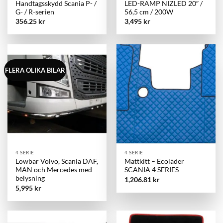
Handtagsskydd Scania P- /
LED-RAMP NIZLED 20″ /
G- / R-serien
56,5 cm / 200W
356.25
kr
3,495
kr
FLERA OLIKA BILAR
4 SERIE
4 SERIE
Lowbar Volvo, Scania DAF,
Mattkitt – Ecoläder
MAN och Mercedes med
SCANIA 4 SERIES
belysning
1,206.81
kr
5,995
kr