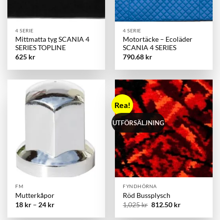
4 SERIE
4 SERIE
Mittmatta tyg SCANIA 4
Motortäcke – Ecoläder
SERIES TOPLINE
SCANIA 4 SERIES
625
kr
790.68
kr
Rea!
UTFÖRSÄLJNING
FM
FYNDHÖRNA
Mutterkåpor
Röd Bussplysch
Det
Det
18
kr
–
24
kr
1,025
kr
812.50
kr
ursprungliga
nuvarande
priset
priset