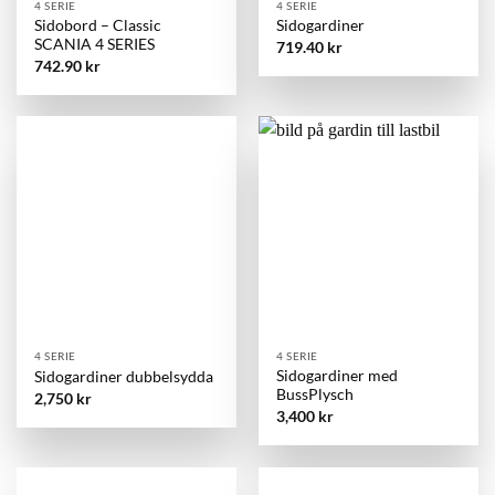
4 SERIE
4 SERIE
Sidobord – Classic
Sidogardiner
SCANIA 4 SERIES
719.40
kr
742.90
kr
4 SERIE
4 SERIE
Sidogardiner med
Sidogardiner dubbelsydda
BussPlysch
2,750
kr
3,400
kr