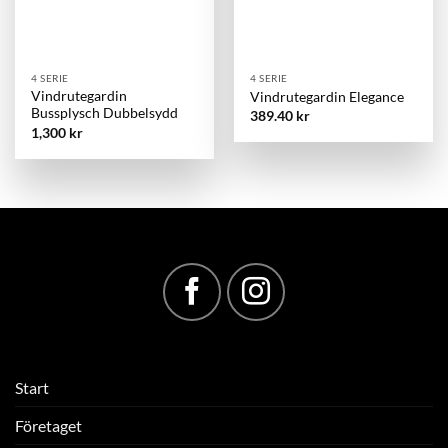
4 SERIE
4 SERIE
Vindrutegardin
Vindrutegardin Elegance
Bussplysch Dubbelsydd
389.40
kr
1,300
kr
Start
Företaget