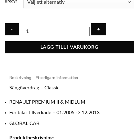
Brodyr
Sängöverdrag
LÄGG TILL I VARUKORG
-
Classic
RENAULT
PREMIUM
Beskrivning
Ytterligare information
&
MIDLUM
Sängöverdrag – Classic
-
GLOBAL
RENAULT PREMIUM II & MIDLUM
CAB.
För bilar tillverkade – 01.2005 -> 12.2013
mängd
GLOBAL CAB
Produktbeskrivning: