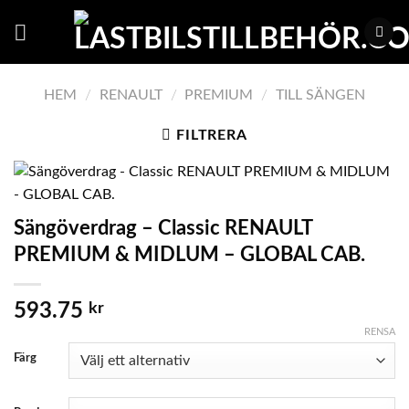
Skip
to
content
HEM
/
RENAULT
/
PREMIUM
/
TILL SÄNGEN
FILTRERA
Sängöverdrag – Classic RENAULT
PREMIUM & MIDLUM – GLOBAL CAB.
593.75
kr
RENSA
Färg