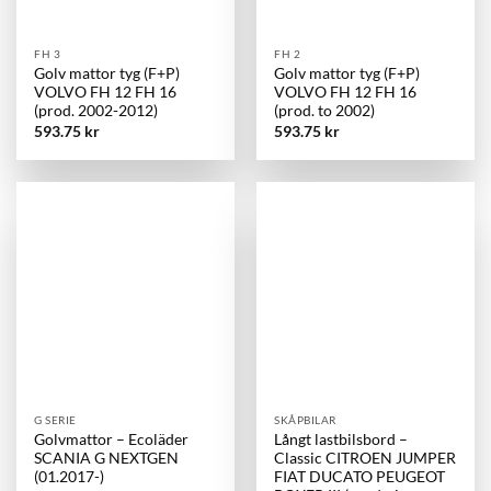
FH 3
FH 2
Golv mattor tyg (F+P)
Golv mattor tyg (F+P)
VOLVO FH 12 FH 16
VOLVO FH 12 FH 16
(prod. 2002-2012)
(prod. to 2002)
593.75
kr
593.75
kr
G SERIE
SKÅPBILAR
Golvmattor – Ecoläder
Långt lastbilsbord –
SCANIA G NEXTGEN
Classic CITROEN JUMPER
(01.2017-)
FIAT DUCATO PEUGEOT