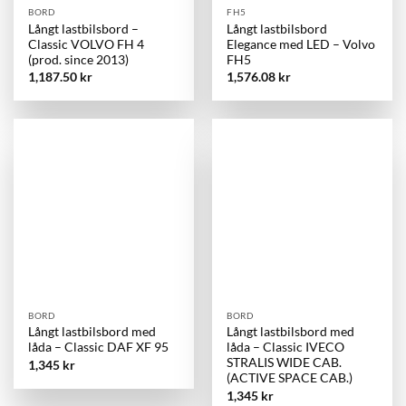
BORD
FH5
Långt lastbilsbord –
Långt lastbilsbord
Classic VOLVO FH 4
Elegance med LED – Volvo
(prod. since 2013)
FH5
1,187.50
kr
1,576.08
kr
BORD
BORD
Långt lastbilsbord med
Långt lastbilsbord med
låda – Classic DAF XF 95
låda – Classic IVECO
STRALIS WIDE CAB.
1,345
kr
(ACTIVE SPACE CAB.)
1,345
kr