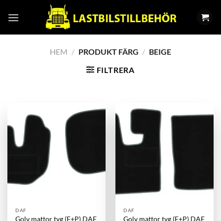
Skip
to
content
HEM
/
PRODUKT FÄRG
/
BEIGE
FILTRERA
DAF
DAF
Golv mattor tyg (F+P) DAF
Golv mattor tyg (F+P) DAF