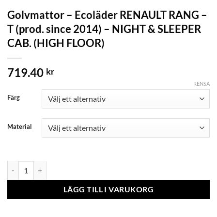
Golvmattor – Ecoläder RENAULT RANG –
T (prod. since 2014) – NIGHT & SLEEPER
CAB. (HIGH FLOOR)
719.40
kr
RENSA
Färg
Material
Golvmattor - Ecoläder RENAULT RANG - T (prod. since 2014) - NIG
LÄGG TILL I VARUKORG