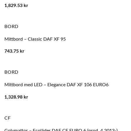
1,829.53
kr
BORD
Mittbord – Classic DAF XF 95
743.75
kr
BORD
Mittbord med LED – Elegance DAF XF 106 EURO6
1,328.98
kr
CF
Golvmattor – Ecoläder DAF CF EURO 6 (prod. 4.2013-)