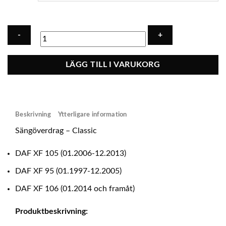
Sängöverdrag
LÄGG TILL I VARUKORG
-
Classic
DAF
XF
Beskrivning
Ytterligare information
105
&
Sängöverdrag – Classic
95
(prod.
DAF XF 105 (01.2006-12.2013)
to
DAF XF 95 (01.1997-12.2005)
2012)
mängd
DAF XF 106 (01.2014 och framåt)
Produktbeskrivning: