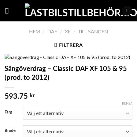
Skip
to
content
HEM
/
DAF
/
XF
/
TILL SÄNGEN
FILTRERA
Sängöverdrag – Classic DAF XF 105 & 95
(prod. to 2012)
593.75
kr
RENSA
Färg
Brodyr