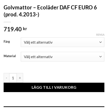
Golvmattor – Ecoläder DAF CF EURO 6
(prod. 4.2013-)
719.40
kr
RENSA
Färg
Material
Golvmattor - Ecoläder DAF CF EURO 6 (prod. 4.2013-) mängd
LÄGG TILL I VARUKORG