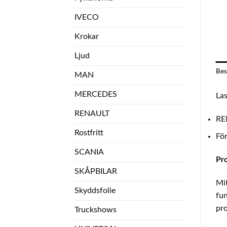
IVECO
Krokar
Ljud
Bes
MAN
MERCEDES
Las
RENAULT
RE
Rostfritt
För
SCANIA
Pr
SKÅPBILAR
Mit
Skyddsfolie
fun
pro
Truckshows