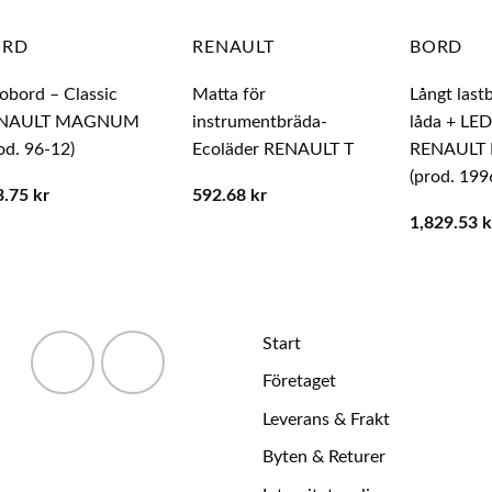
ORD
RENAULT
BORD
obord – Classic
Matta för
Långt last
NAULT MAGNUM
instrumentbräda-
låda + LED
od. 96-12)
Ecoläder RENAULT T
RENAUL
(prod. 199
3.75
kr
592.68
kr
1,829.53
k
Start
Företaget
Leverans & Frakt
Byten & Returer