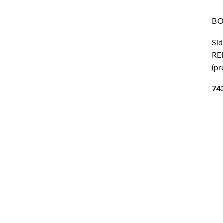
B
Sid
RE
(pr
74