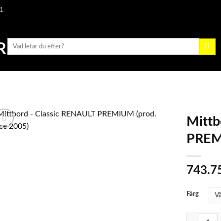
1
Sök
efter:
Mittb
PREMI
743.7
Färg
Mittbord -