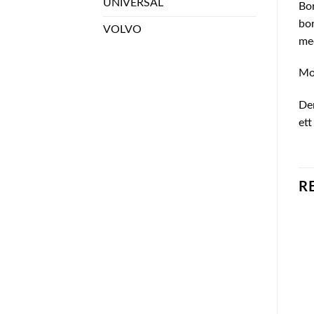
UNIVERSAL
Bor
bor
VOLVO
med
Mon
Den
ett
R