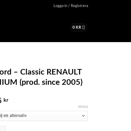
Logga in / Registrera
0
KR
ord – Classic RENAULT
UM (prod. since 2005)
5
kr
RENSA
 Classic RENAULT PREMIUM (prod. since 2005) mängd