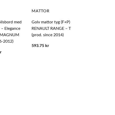
MATTOR
MATTOR
bilsbord med
Golv mattor tyg (F+P)
Mattkitt – Ecoläd
 – Elegance
RENAULT RANGE – T
RENAULT PREM
T MAGNUM
(prod. since 2014)
(prod. since 2005)
6-2012)
593.75
kr
1,206.81
kr
r