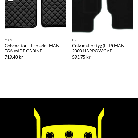
MAN
L & F
Golvmattor – Ecoläder MAN
Golv mattor tyg (F+P) MAN F
TGA WIDE CABINE
2000 NARROW CAB.
719.40
kr
593.75
kr