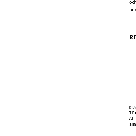
och
hur
R
BIL
T.P
All
18