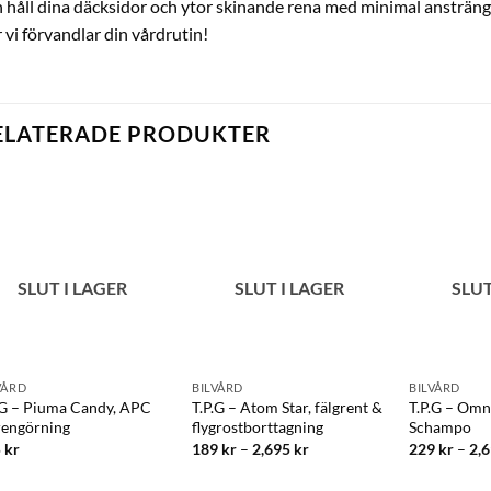
 håll dina däcksidor och ytor skinande rena med minimal ansträn
 vi förvandlar din vårdrutin!
ELATERADE PRODUKTER
SLUT I LAGER
SLUT I LAGER
SLUT
VÅRD
BILVÅRD
BILVÅRD
.G – Piuma Candy, APC
T.P.G – Atom Star, fälgrent &
T.P.G – Omn
rengörning
flygrostborttagning
Schampo
5
kr
189
kr
–
2,695
kr
229
kr
–
2,