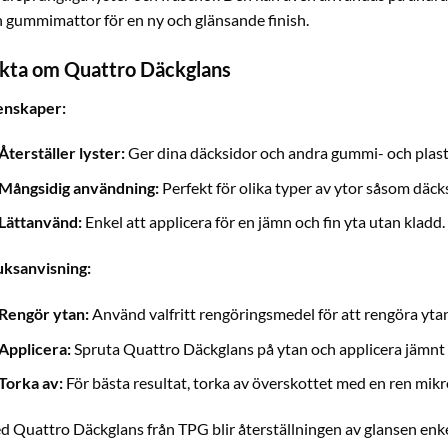
 gummimattor för en ny och glänsande finish.
kta om Quattro Däckglans
enskaper:
Återställer lyster:
Ger dina däcksidor och andra gummi- och plastd
Mångsidig användning:
Perfekt för olika typer av ytor såsom däc
Lättanvänd:
Enkel att applicera för en jämn och fin yta utan kladd.
uksanvisning:
Rengör ytan:
Använd valfritt rengöringsmedel för att rengöra yt
Applicera:
Spruta Quattro Däckglans på ytan och applicera jämnt 
Torka av:
För bästa resultat, torka av överskottet med en ren mikro
 Quattro Däckglans från TPG blir återställningen av glansen enkel