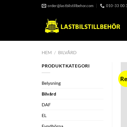
Skip
order@lastbilstillbehor.com
010-33 00 
to
content
HEM
/
BILVÅRD
PRODUKTKATEGORI
Re
Belysning
Bilvård
DAF
EL
Fyndhörna