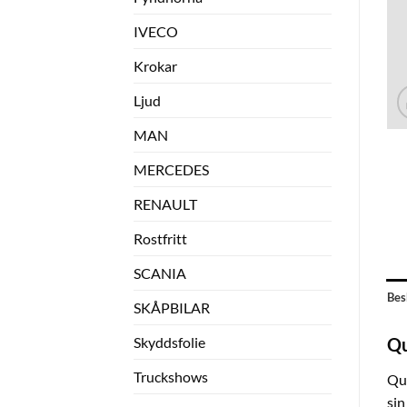
IVECO
Krokar
Ljud
MAN
MERCEDES
RENAULT
Rostfritt
SCANIA
Bes
SKÅPBILAR
Skyddsfolie
Qu
Truckshows
Qua
sin