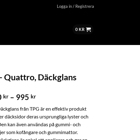
Logga in / Registrera
0
KR
 – Quattro, Däckglans
0
–
995
kr
kr
äckglans från TPG är en effektiv produkt
r däcksidor deras ursprungliga lyster och
 Den kan även användas på gummi- och
ljer som kofångare och gummimattor.
ckglans är enkel att applicera och ger en