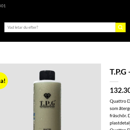
301
Sök
efter:
T.P.G
a!
132.3
Quattro D
som återge
fräschör.
plastdeta
Quattro Dä