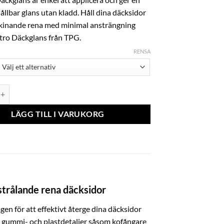
ållbar glans utan kladd. Håll dina däcksidor
skinande rena med minimal ansträngning
ro Däckglans från TPG.
RENSA
attro, Däckglans mängd
LÄGG TILL I VARUKORG
strålande rena däcksidor
en för att effektivt återge dina däcksidor
a gummi- och plastdetaljer såsom kofångare