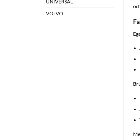
UNIVERSAL
och
VOLVO
Fa
Eg
Br
Med