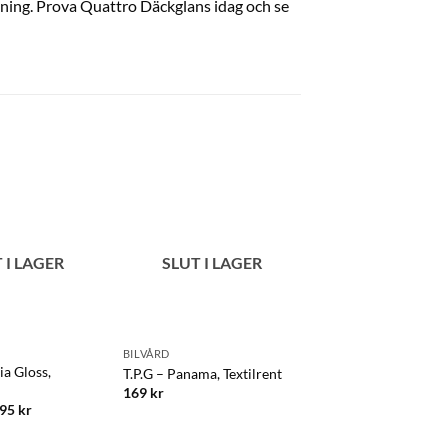
gning. Prova Quattro Däckglans idag och se
 I LAGER
SLUT I LAGER
BILVÅRD
BILVÅRD
ia Gloss,
T.P.G – Avaton, alkal
T.P.G – Panama, Textilrent
avfettning
169
kr
695
kr
159
kr
–
11,800
kr