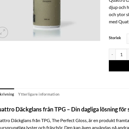
djup och h
och ytor 
med Quatt
Storlek
T.P.G - Qu
krivning
Ytterligare information
attro Däckglans från TPG – Din dagliga lösning för 
ttro Däckglans från TPG, The Perfect Gloss, är en produkt framtag
 ursprungliga lyster och fräschör. Den kan även användas på andr