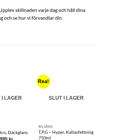
pplev skillnaden varje dag och håll dina
 och se hur vi förvandlar din
Rea!
 I LAGER
SLUT I LAGER
SLUT I LAG
BILVÅRD
BILVÅRD
T.P.G – Hyper, Kallavfettning
ttro, Däckglans
T.P.G – APC, Piuma 
750ml
–
995
kr
185
kr