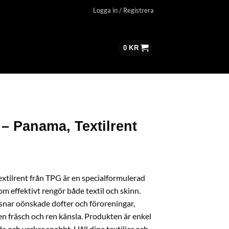
Logga in / Registrera
0
KR
 – Panama, Textilrent
xtilrent från TPG är en specialformulerad
m effektivt rengör både textil och skinn.
snar oönskade dofter och föroreningar,
 en fräsch och ren känsla. Produkten är enkel
a och verkar snabbt. Håll dina textilier och