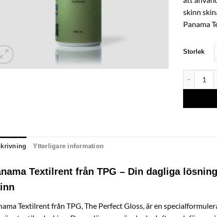
skinn ski
Panama Te
Storlek
T.P.G - Pa
krivning
Ytterligare information
nama Textilrent från TPG – Din dagliga lösning 
inn
ama Textilrent från TPG, The Perfect Gloss, är en specialformuler