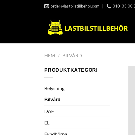
Skip
order@lastbilstillbehor.com
010-33 00 
to
content
HEM
/
BILVÅRD
PRODUKTKATEGORI
Belysning
Bilvård
DAF
EL
Fyndhörna