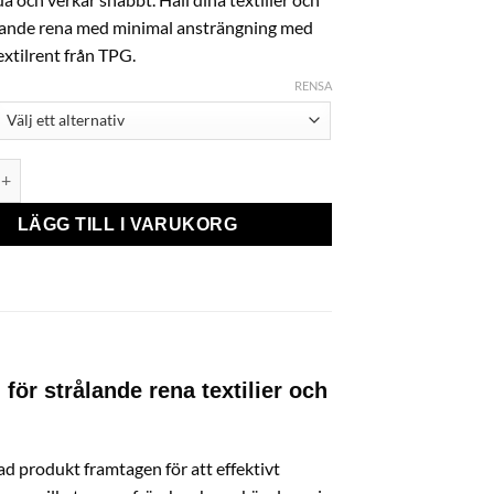
nande rena med minimal ansträngning med
xtilrent från TPG.
RENSA
nama, Textilrent mängd
LÄGG TILL I VARUKORG
för strålande rena textilier och
ad produkt framtagen för att effektivt