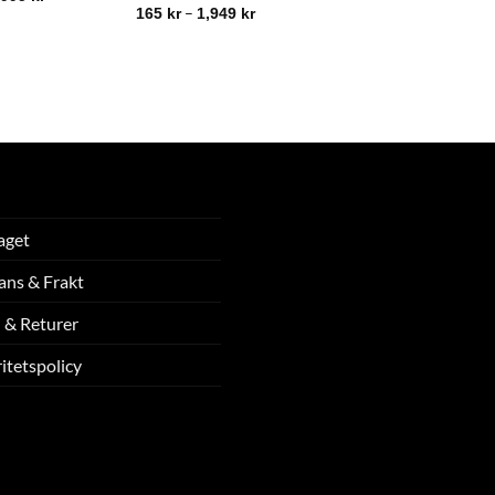
–
165
kr
1,949
kr
aget
ans & Frakt
 & Returer
itetspolicy