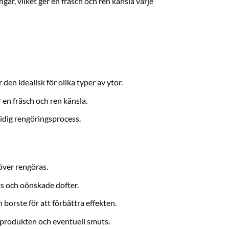
ar, vilket ger en fräsch och ren känsla varje
 den idealisk för olika typer av ytor.
en fräsch och ren känsla.
idig rengöringsprocess.
över rengöras.
ts och oönskade dofter.
borste för att förbättra effekten.
 produkten och eventuell smuts.