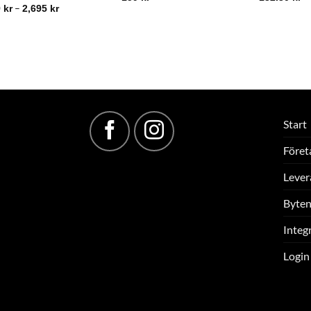
–
9
kr
2,695
kr
Start
Föret
Lever
Byten
Integr
Login