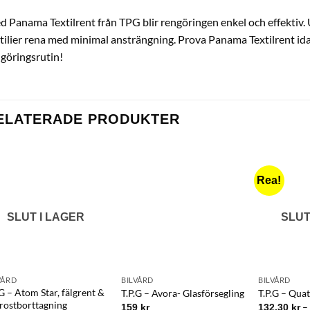
 Panama Textilrent från TPG blir rengöringen enkel och effektiv. U
tilier rena med minimal ansträngning. Prova Panama Textilrent idag
göringsrutin!
ELATERADE PRODUKTER
Rea!
SLUT I LAGER
SLUT
VÅRD
BILVÅRD
BILVÅRD
.G – Atom Star, fälgrent &
T.P.G – Avora- Glasförsegling
T.P.G – Qua
grostborttagning
159
kr
132.30
kr