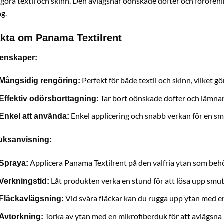
göra textil och skinn. Den avlägsnar oönskade dofter och förorening
g.
kta om Panama Textilrent
enskaper:
Perfekt för både textil och skinn, vilket gör
Mångsidig rengöring:
Tar bort oönskade dofter och lämnar 
Effektiv odörsborttagning:
Enkel applicering och snabb verkan för en sm
Enkel att använda:
uksanvisning:
Applicera Panama Textilrent på den valfria ytan som beh
Spraya:
Låt produkten verka en stund för att lösa upp smu
Verkningstid:
Vid svåra fläckar kan du rugga upp ytan med en 
Fläckavlägsning:
Torka av ytan med en mikrofiberduk för att avlägsna
Avtorkning: