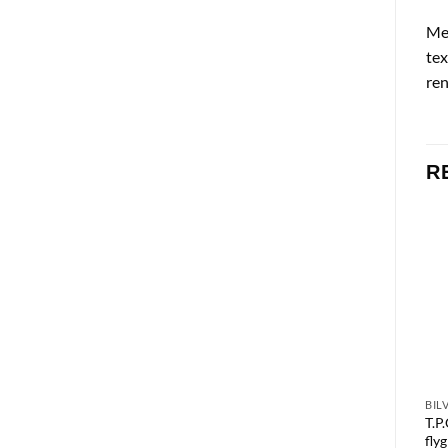
Med
tex
ren
R
BIL
T.P
fly