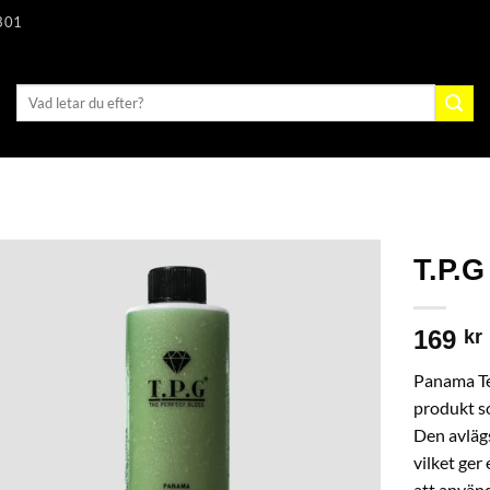
301
Sök
efter:
T.P.G
169
kr
Panama Te
produkt so
Den avläg
vilket ger
att använd