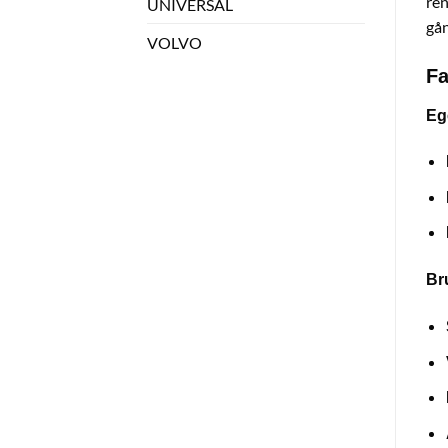
ren
UNIVERSAL
gån
VOLVO
Fa
Eg
Br