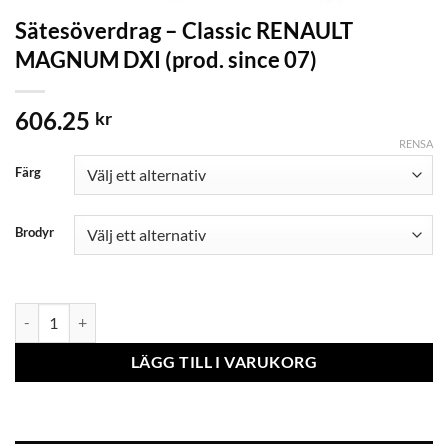
Sätesöverdrag – Classic RENAULT
MAGNUM DXI (prod. since 07)
606.25
kr
RENSA
Färg
Brodyr
Sätesöverdrag - Classic RENAULT MAGNUM DXI (prod. since 07) mä
LÄGG TILL I VARUKORG