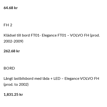
64.68
kr
FH 2
Klädsel till bord FT01- Elegance FT01 – VOLVO FH (prod.
2002-2009)
262.68
kr
BORD
Långt lastbilsbord med låda + LED – Elegance VOLVO FH
(prod. to 2002)
1,831.25
kr