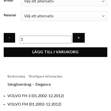
Brodyr
Material
Sängöverdrag
LÄGG TILL I VARUKORG
-
Ecoläder
VOLVO
FH
Beskrivning
Ytterligare information
FM
(2002-
Sängöverdrag – Elegance
2012)
SLEEPER
VOLVO FH 3 (01.2002-12.2012)
CAB.
VOLVO FM (01.2002-12.2012)
&