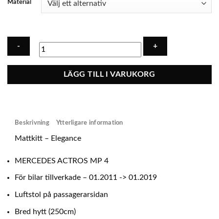
Material
Mattkitt
LÄGG TILL I VARUKORG
-
Ecoläder
MERCEDES
ACTROS
Beskrivning
Ytterligare information
MP4
PASSENGER
Mattkitt – Elegance
SUSPENSION
SEAT
MERCEDES ACTROS MP 4
mängd
För bilar tillverkade – 01.2011 -> 01.2019
Luftstol på passagerarsidan
Bred hytt (250cm)