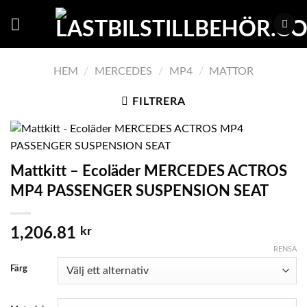
Skip
to
content
HEM
/
MERCEDES
/
MP4
/
MATTOR
FILTRERA
Mattkitt – Ecoläder MERCEDES ACTROS
MP4 PASSENGER SUSPENSION SEAT
1,206.81
kr
RENSA
Färg