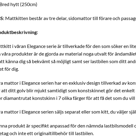
Bred hytt (250cm)
S:
Mattkitten består av tre delar, sidomattor till förare och pass
oduktbeskrivning:
tkitt i våran Elegance serie är tillverkade för den som söker en li
a våra produkter är de gjorda av material noga utvalt för ändamålet
att känna dig så bekvämt så möjligt samt ser lastbilen som ditt and
et för dig.
a mattor i Elegance serien har en exklusiv design tillverkad av 
 att ditt golv blir mjukt samtidigt som konstskinnet gör det enkelt a
er diamantrutat konstskinn i 7 olika färger för att få det som du vill
a mattor i Elegance serien säljs separat eller som kitt, du väljer själ
na produkt är specifikt anpassad för den nämnda lastbilsmodell o
etag och inte ett originaltillbehör till lastbilen.