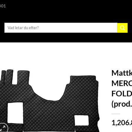
301
Sök
efter:
Mattk
MERC
FOLD
(prod
1,206