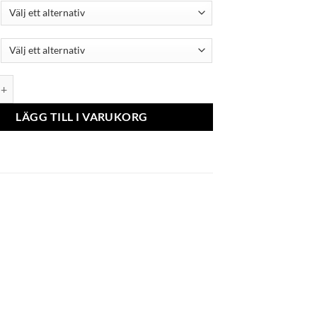
- Ecoläder MERCEDES ACTROS MP 4 FOLDABLE PASSENGER SEAT (prod.
LÄGG TILL I VARUKORG