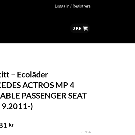
Logga in / Registrera
0
KR
itt – Ecoläder
EDES ACTROS MP 4
ABLE PASSENGER SEAT
. 9.2011-)
.81
kr
RENSA