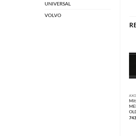
UNIVERSAL
VOLVO
R
AX
Mit
ME
OL
74