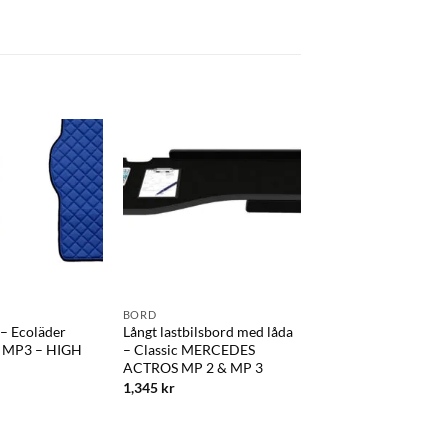
BORD
ATEGO
– Ecoläder
Långt lastbilsbord med låda
Golv mattor tyg (F+P
MP3 – HIGH
– Classic MERCEDES
MERCEDES ATEGO
ACTROS MP 2 & MP 3
593.75
kr
1,345
kr