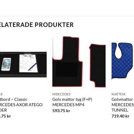
ELATERADE PRODUKTER
OR
MERCEDES
MATTOR
tbord – Classic
Golv mattor tyg (F+P)
Golvmattor 
RCEDES AXOR ATEGO
MERCEDES MP4
MERCEDES 
DER
TUNNEL
593.75
kr
3.75
kr
719.40
kr