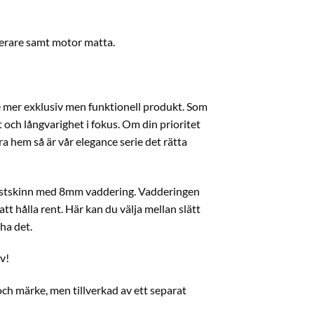
agerare samt motor matta.
te mer exklusiv men funktionell produkt. Som
 och långvarighet i fokus. Om din prioritet
ra hem så är vår elegance serie det rätta
konstskinn med 8mm vaddering. Vadderingen
tt hålla rent. Här kan du välja mellan slätt
 ha det.
v!
ch märke, men tillverkad av ett separat