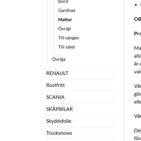
Bord
Gardiner
OB
Mattor
Övrigt
Pr
Till sängen
Till sätet
Mat
all
Övriga
är 
val
RENAULT
Rostfritt
Vår
gör
SCANIA
ell
SKÅPBILAR
Vår
Skyddsfolie
Den
Truckshows
för