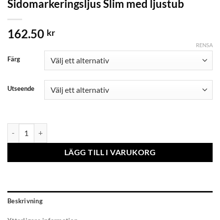
Sidomarkeringsljus Slim med ljustub
162.50
kr
RENSA
Färg
Utseende
Sidomarkeringsljus Slim med ljustub mängd
LÄGG TILL I VARUKORG
Beskrivning