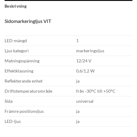
Beskrivning
Sidomarkeringljus VIT
LED-mängd
1
Ljus kategori
markeringsljus
Matningsspänning
12/24 V
Effektklassning
0,6/1,2 W
Reflekterande enhet
ja
Driftstemperaturområde
från -30°C till +50°C
Sida
universal
Främre positionsljus
ja
LED-ljus
ja