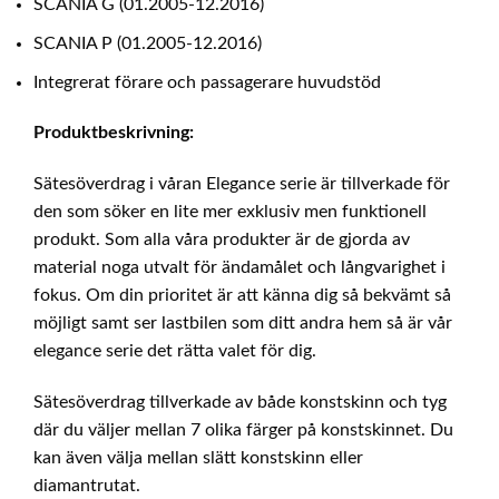
SCANIA G (01.2005-12.2016)
(prod.
-9.2016)
SCANIA P (01.2005-12.2016)
(different
Integrerat förare och passagerare huvudstöd
seats)
mängd
Produktbeskrivning:
Sätesöverdrag i våran Elegance serie är tillverkade för
den som söker en lite mer exklusiv men funktionell
produkt. Som alla våra produkter är de gjorda av
material noga utvalt för ändamålet och långvarighet i
fokus. Om din prioritet är att känna dig så bekvämt så
möjligt samt ser lastbilen som ditt andra hem så är vår
elegance serie det rätta valet för dig.
Sätesöverdrag tillverkade av både konstskinn och tyg
där du väljer mellan 7 olika färger på konstskinnet. Du
kan även välja mellan slätt konstskinn eller
diamantrutat.