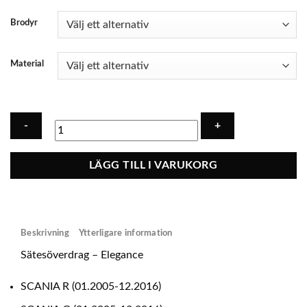
Brodyr
Material
Sätesöverdrag
LÄGG TILL I VARUKORG
-
Elegance
SCANIA
R
Beskrivning
Ytterligare information
&
G
Sätesöverdrag – Elegance
&
P
SCANIA R (01.2005-12.2016)
SERIES