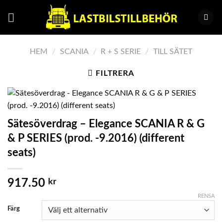
Skip
to
content
HEM
/
SCANIA
/
R + S SERIE
/
TILL SÄTET
FILTRERA
Sätesöverdrag – Elegance SCANIA R & G
& P SERIES (prod. -9.2016) (different
seats)
917.50
kr
RENSA
Färg