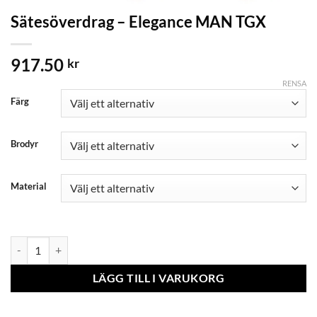
Sätesöverdrag – Elegance MAN TGX
917.50
kr
RENSA
Färg
Brodyr
Material
Sätesöverdrag - Elegance MAN TGX mängd
LÄGG TILL I VARUKORG