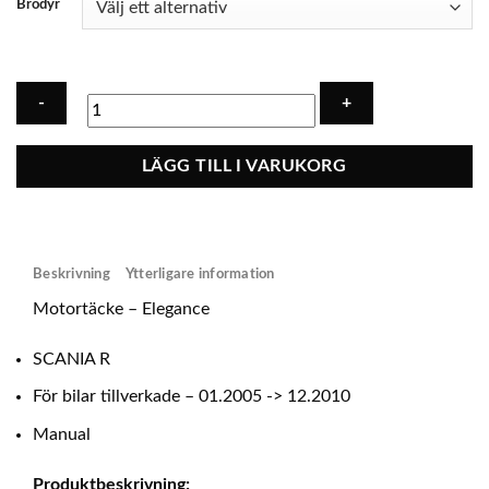
Brodyr
Motortäcke
LÄGG TILL I VARUKORG
-
Ecoläder
SCANIA
R
Beskrivning
Ytterligare information
(prod.
-2010)
Motortäcke – Elegance
-
MANUAL
SCANIA R
mängd
För bilar tillverkade – 01.2005 -> 12.2010
Manual
Produktbeskrivning: