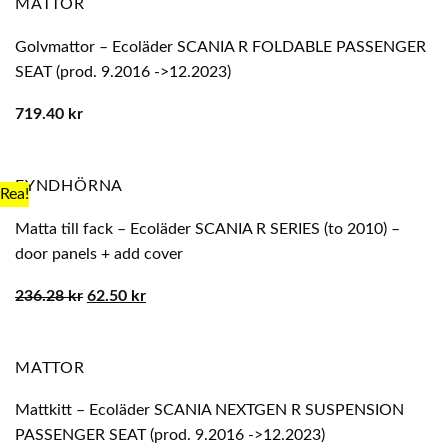
MATTOR
Golvmattor – Ecoläder SCANIA R FOLDABLE PASSENGER
SEAT (prod. 9.2016 ->12.2023)
719.40
kr
FYNDHÖRNA
Rea!
Matta till fack – Ecoläder SCANIA R SERIES (to 2010) –
door panels + add cover
Det
Det
236.28
kr
62.50
kr
ursprungliga
nuvarande
priset
priset
var:
är:
236.28 kr.
62.50 kr.
MATTOR
Mattkitt – Ecoläder SCANIA NEXTGEN R SUSPENSION
PASSENGER SEAT (prod. 9.2016 ->12.2023)