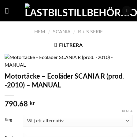
Skip
to
content
HEM
/
SCANIA
/
R + S SERIE
FILTRERA
Motortäcke – Ecoläder SCANIA R (prod.
-2010) – MANUAL
790.68
kr
RENSA
Färg