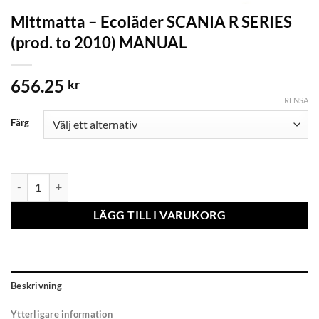
Mittmatta – Ecoläder SCANIA R SERIES
(prod. to 2010) MANUAL
656.25
kr
RENSA
Färg
Mittmatta - Ecoläder SCANIA R SERIES (prod. to 2010) MANUAL mä
LÄGG TILL I VARUKORG
Beskrivning
Ytterligare information