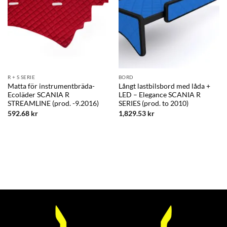
R + S SERIE
BORD
Matta för instrumentbräda-
Långt lastbilsbord med låda +
Ecoläder SCANIA R
LED – Elegance SCANIA R
STREAMLINE (prod. -9.2016)
SERIES (prod. to 2010)
592.68
kr
1,829.53
kr