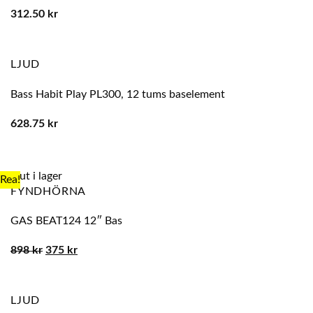
312.50
kr
LJUD
Bass Habit Play PL300, 12 tums baselement
628.75
kr
Slut i lager
Rea!
FYNDHÖRNA
GAS BEAT124 12″ Bas
Det
Det
898
kr
375
kr
ursprungliga
nuvarande
priset
priset
var:
är:
898 kr.
375 kr.
LJUD