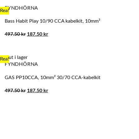
FYNDHÖRNA
Rea!
Bass Habit Play 10/90 CCA kabelkit, 10mm²
Det
Det
497.50
kr
187.50
kr
ursprungliga
nuvarande
priset
priset
var:
är:
497.50 kr.
187.50 kr.
Slut i lager
Rea!
FYNDHÖRNA
GAS PP10CCA, 10mm² 30/70 CCA-kabelkit
Det
Det
497.50
kr
187.50
kr
ursprungliga
nuvarande
priset
priset
var:
är:
497.50 kr.
187.50 kr.