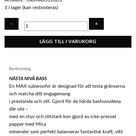
Artikelnr:
900MAXS110D1
1 i lager (kan restnoteras)
GAS
LÄGG TILL I VARUKORG
MAX
S1-
10D1
mängd
Beskrivning
NÄSTA NIVÅ BASS
En MAX subwoofer är designad för att testa gränserna
och matcha ditt engagemang
i prestanda och stil. Gjord för de hårda bashuvudena
där ute –
med en styv och slitstark kon gjord av icke-pressat
papper med Mica
mineraler som perfekt balanserar fantastisk kraft, vikt