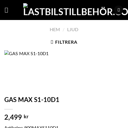
Skip
to
content
HEM
/
LJUD
FILTRERA
GAS MAX S1-10D1
2,499
kr