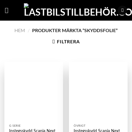
Skip
to
content
HEM
/
PRODUKTER MÄRKTA ”SKYDDSFOLIE”
FILTRERA
G SERIE
ÖVRIGT
Instegsskydd Scania Next
Instegsskydd Scania Next