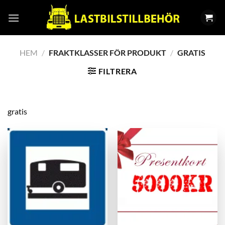
Skip
to
content
HEM
/
FRAKTKLASSER FÖR PRODUKT
/
GRATIS
FILTRERA
gratis