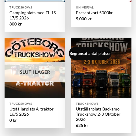
TRUCKSHOWS
UNIVERSAL
Campingplats med EL 15-
Presentkort 5000kr
17/5 2026
5,000
kr
800
kr
Begränsat antal platser
SLUT I LAGER
TRUCKSHOWS
TRUCKSHOWS
Utställarplats A-traktor
Utställarplats Backamo
16/5 2026
Truckshow 2-3 Oktober
2026
0
kr
625
kr