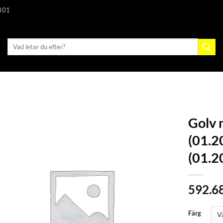
301
Sök
efter:
Golv 
(01.2
(01.2
592.6
Färg