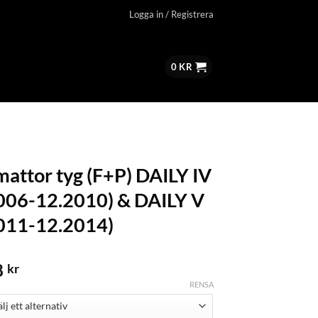
Logga in / Registrera
0
KR
mattor tyg (F+P) DAILY IV
006-12.2010) & DAILY V
011-12.2014)
8
kr
RENSA