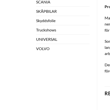
SCANIA
Pr
SKÅPBILAR
Mat
Skyddsfolie
ner
Truckshows
för
UNIVERSAL
Som
lan
VOLVO
arb
Den
för
R