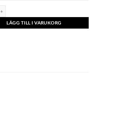
r tyg (F+P) DAILY IV (01.2006-12.2010) & DAILY V (01.2011-12.2014) m
LÄGG TILL I VARUKORG