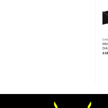
DAI
Mit
DAI
61