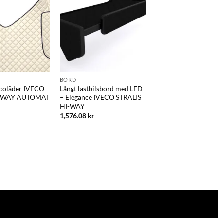
BORD
EUROTECH
Ecoläder IVECO
Långt lastbilsbord med LED
Mittbord – Classic
I-WAY AUTOMAT
– Elegance IVECO STRALIS
EUROTECH
HI-WAY
743.75
kr
1,576.08
kr