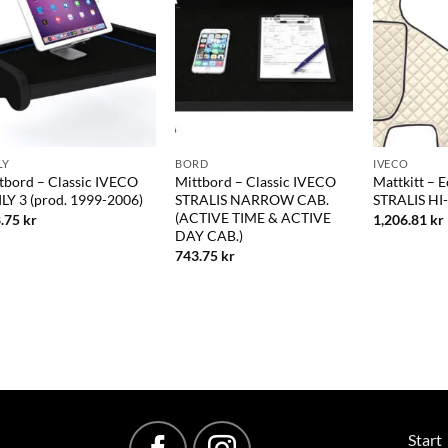
LY
BORD
IVECO
tbord – Classic IVECO
Mittbord – Classic IVECO
Mattkitt – 
LY 3 (prod. 1999-2006)
STRALIS NARROW CAB.
STRALIS H
(ACTIVE TIME & ACTIVE
8.75
kr
1,206.81
kr
DAY CAB.)
743.75
kr
Start